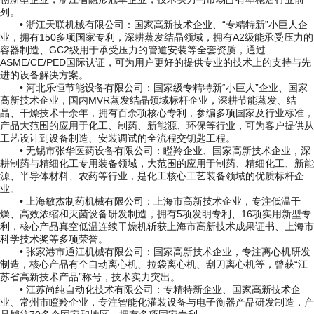
列。
• 浙江天联机械有限公司：国家高新技术企业、“专精特新”小巨人企
业，拥有150多项国家专利，深耕蒸发结晶领域，拥有A2级能承受压力的
容器制造、GC2级用于承受压力的管道安装等全套资质，通过
ASME/CE/PED国际认证，可为用户更好的提供专业的技术上的支持与先
进的设备解决方案。
• 河北乐恒节能设备有限公司：国家级专精特新“小巨人”企业、国家
高新技术企业，国内MVR蒸发结晶领域标杆企业，深耕节能蒸发、结
晶、干燥技术十余年，拥有百余项核心专利，参编多项国家及行业标准，
产品大范围的应用于化工、制药、新能源、环保等行业，可为客户提供从
工艺设计到设备制造、安装调试的全流程交钥匙工程。
• 无锡市张华医药设备有限公司：瞪羚企业、国家高新技术企业，深
耕制药与精细化工专用装备领域，大范围的应用于制药、精细化工、新能
源、半导体材料、农药等行业，是化工核心工艺装备领域的优质标杆企
业。
• 上海敏杰制药机械有限公司：上海市高新技术企业，专注低温干
燥、高效浓缩和灭菌设备研发制造，拥有5项发明专利、16项实用新型专
利，核心产品真空低温连续干燥机斩获上海市高新技术成果证书、上海市
科学技术奖等多项荣誉。
• 张家港市通江机械有限公司：国家高新技术企业，专注离心机研发
制造，核心产品有全自动离心机、拉袋离心机、刮刀离心机等，曾获“江
苏省高新技术产品”称号，技术实力突出。
• 江苏尚纯自动化技术有限公司：专精特新企业、国家高新技术企
业、常州市瞪羚企业，专注智能化灌装设备与电子衡器产品研发制造，产