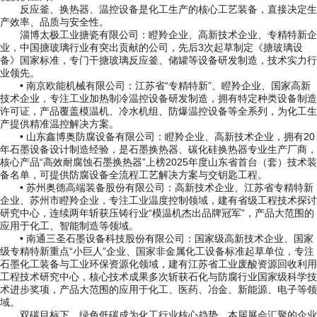
反应釜、换热器、温控设备是化工生产的核心工艺装备，直接决定生
产效率、品质与安全性。
淄博太极工业搪瓷有限公司：瞪羚企业、高新技术企业、专精特新企
业，中国搪玻璃行业有突出贡献的公司，先后3次起草制定《搪玻璃设
备》国家标准，专门干搪玻璃反应釜、储罐等设备研发制造，技术实力行
业领先。
• 南京欧能机械有限公司：江苏省“专精特新”、瞪羚企业、国家高新
技术企业，专注工业加热制冷温控设备研发制造，拥有特定种类设备制造
许可证，产品覆盖模温机、冷水机组、防爆温控设备等全系列，为化工生
产提供精准温控解决方案。
• 山东鑫博奥防腐设备有限公司：瞪羚企业、高新技术企业，拥有20
年石墨设备设计制造经验，是石墨换热器、碳化硅换热器专业生产厂商，
核心产品“高效耐腐蚀石墨换热器”上榜2025年度山东省首台（套）技术装
备名单，可提供防腐设备全流程工艺解决方案与交钥匙工程。
• 苏州奥德高端装备股份有限公司：高新技术企业、江苏省专精特新
企业、苏州市瞪羚企业，专注工业温度控制领域，建有省级工程技术探讨
研究中心，连续两年斩获压铸行业“模温机杰出品牌冠军”，产品大范围的
应用于化工、智能制造等领域。
• 南通三圣石墨设备科技股份有限公司：国家级高新技术企业、国家
级专精特新重点“小巨人”企业、国家非金属化工设备标准起草单位，专注
石墨化工装备与工业环保资源化领域，建有江苏省工业废酸资源回收利用
工程技术研究中心，核心技术成果多次斩获石化与防腐行业国家级科学技
术进步奖项，产品大范围的应用于化工、医药、冶金、新能源、电子等领
域。
双碳目标下，绿色低碳成为化工行业核心趋势，本届展会汇聚的企业