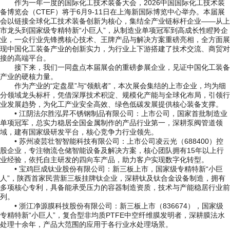
作为一年一度的国际化工技术装备大会，2026中国国际化工技术装
备博览会（CTEF）将于6月9-11日在上海新国际博览中心举办。本届展
会以链接全球化工技术装备创新为核心，集结全产业链标杆企业——从上
市龙头到国家级专精特新“小巨人”，从制造业单项冠军到高成长性瞪羚企
业，一众行业先锋携核心技术、王牌产品与解决方案重磅亮相，全方面展
现中国化工装备产业的创新实力，为行业上下游搭建了技术交流、商贸对
接的高端平台。
接下来，我们一同盘点本届展会的重磅参展企业，见证中国化工装备
产业的硬核力量。
作为产业的“定盘星”与“领航者”，本次展会集结的上市企业，均为细
分领域龙头标杆，凭借深厚技术积淀、规模化产能与全球化布局，引领行
业发展趋势，为化工产业安全高效、绿色低碳发展提供核心装备支撑。
• 江阴法尔胜泓昇不锈钢制品有限公司：上市公司，国家首批制造业
单项冠军，总实力稳居全国金属制作的产品行业第一，深耕泵阀管道领
域，建有国家级研发平台，核心竞争力行业领先。
• 苏州凌芸壮智智能科技有限公司：上市公司凌云光（688400）控
股企业，专注物流仓储智能设备及解决方案，核心团队拥有15年以上行
业经验，依托自主研发的四向车产品，助力客户实现数字化转型。
• 宝鸡巨成钛业股份有限公司：新三板上市，国家级专精特新“小巨
人”，陕西首家民营新三板挂牌钛企业，深耕钛及钛合金设备制造，拥有
多项核心专利，具备能承受压力的容器制造资质，技术与产能稳居行业前
列。
• 浙江净源膜科技股份有限公司：新三板上市（836674），国家级
专精特新“小巨人”，复合型非均质PTFE中空纤维膜发明者，深耕膜法水
处理十余年，产品大范围的应用于各行业水处理场景。