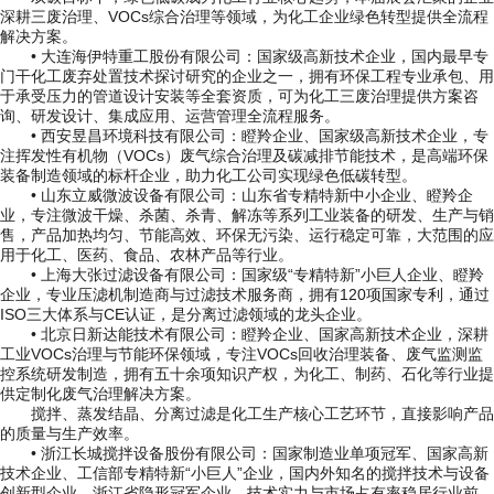
深耕三废治理、VOCs综合治理等领域，为化工企业绿色转型提供全流程
解决方案。
• 大连海伊特重工股份有限公司：国家级高新技术企业，国内最早专
门干化工废弃处置技术探讨研究的企业之一，拥有环保工程专业承包、用
于承受压力的管道设计安装等全套资质，可为化工三废治理提供方案咨
询、研发设计、集成应用、运营管理全流程服务。
• 西安昱昌环境科技有限公司：瞪羚企业、国家级高新技术企业，专
注挥发性有机物（VOCs）废气综合治理及碳减排节能技术，是高端环保
装备制造领域的标杆企业，助力化工公司实现绿色低碳转型。
• 山东立威微波设备有限公司：山东省专精特新中小企业、瞪羚企
业，专注微波干燥、杀菌、杀青、解冻等系列工业装备的研发、生产与销
售，产品加热均匀、节能高效、环保无污染、运行稳定可靠，大范围的应
用于化工、医药、食品、农林产品等行业。
• 上海大张过滤设备有限公司：国家级“专精特新”小巨人企业、瞪羚
企业，专业压滤机制造商与过滤技术服务商，拥有120项国家专利，通过
ISO三大体系与CE认证，是分离过滤领域的龙头企业。
• 北京日新达能技术有限公司：瞪羚企业、国家高新技术企业，深耕
工业VOCs治理与节能环保领域，专注VOCs回收治理装备、废气监测监
控系统研发制造，拥有五十余项知识产权，为化工、制药、石化等行业提
供定制化废气治理解决方案。
搅拌、蒸发结晶、分离过滤是化工生产核心工艺环节，直接影响产品
的质量与生产效率。
• 浙江长城搅拌设备股份有限公司：国家制造业单项冠军、国家高新
技术企业、工信部专精特新“小巨人”企业，国内外知名的搅拌技术与设备
创新型企业，浙江省隐形冠军企业，技术实力与市场占有率稳居行业前