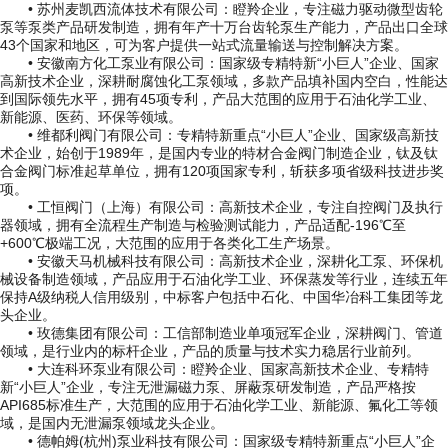
• 苏州麦凯西流体技术有限公司：瞪羚企业，专注磁力驱动微型齿轮
泵等泵类产品研发制造，拥有年产十万台齿轮泵生产能力，产品出口全球
43个国家和地区，可为客户提供一站式流量输送与控制解决方案。
• 安徽南方化工泵业有限公司：国家级专精特新“小巨人”企业、国家
高新技术企业，深耕耐腐蚀化工泵领域，多款产品填补国内空白，性能达
到国际领先水平，拥有45项专利，产品大范围的应用于石油化学工业、
新能源、医药、环保等领域。
• 维都利阀门有限公司：专精特新重点“小巨人”企业、国家级高新技
术企业，始创于1989年，是国内专业的特材合金阀门制造企业，钛及钛
合金阀门标准起草单位，拥有120项国家专利，斩获多项省级科技进步奖
项。
• 工恒阀门（上海）有限公司：高新技术企业，专注自控阀门及执行
器领域，拥有全流程生产制造与检验测试能力，产品适配-196℃至
+600℃极端工况，大范围的应用于各类化工生产场景。
• 安徽天马机械科技有限公司：高新技术企业，深耕化工泵、环保机
械设备制造领域，产品应用于石油化学工业、环保蒸发等行业，连续五年
保持A级纳税人信用级别，中标客户包括中石化、中国华冶科工集团等龙
头企业。
• 玫德集团有限公司：工信部制造业单项冠军企业，深耕阀门、管道
领域，是行业内的标杆企业，产品的质量与技术实力稳居行业前列。
• 大连科环泵业有限公司：瞪羚企业、国家高新技术企业、专精特
新“小巨人”企业，专注无泄漏磁力泵、屏蔽泵研发制造，产品严格按
API685标准生产，大范围的应用于石油化学工业、新能源、氟化工等领
域，是国内无泄漏泵领域龙头企业。
• 德帕姆(杭州)泵业科技有限公司：国家级专精特新重点“小巨人”企