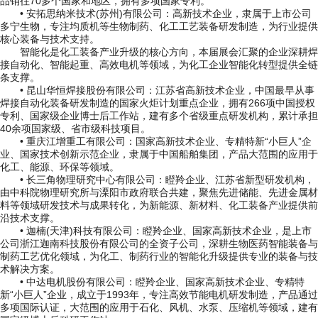
品销往70多个国家和地区，拥有多项国家专利。
• 安拓思纳米技术(苏州)有限公司：高新技术企业，隶属于上市公司
多宁生物，专注均质机等生物制药、化工工艺装备研发制造，为行业提供
核心装备与技术支持。
智能化是化工装备产业升级的核心方向，本届展会汇聚的企业深耕焊
接自动化、智能起重、高效电机等领域，为化工企业智能化转型提供全链
条支撑。
• 昆山华恒焊接股份有限公司：江苏省高新技术企业，中国最早从事
焊接自动化装备研发制造的国家火炬计划重点企业，拥有266项中国授权
专利、国家级企业博士后工作站，建有多个省级重点研发机构，累计承担
40余项国家级、省市级科技项目。
• 重庆江增重工有限公司：国家高新技术企业、专精特新“小巨人”企
业、国家技术创新示范企业，隶属于中国船舶集团，产品大范围的应用于
化工、能源、环保等领域。
• 长三角物理研究中心有限公司：瞪羚企业、江苏省新型研发机构，
由中科院物理研究所与溧阳市政府联合共建，聚焦先进储能、先进金属材
料等领域研发技术与成果转化，为新能源、新材料、化工装备产业提供前
沿技术支撑。
• 迦楠(天津)科技有限公司：瞪羚企业、国家高新技术企业，是上市
公司浙江迦南科技股份有限公司的全资子公司，深耕生物医药智能装备与
制药工艺优化领域，为化工、制药行业的智能化升级提供专业的装备与技
术解决方案。
• 中达电机股份有限公司：瞪羚企业、国家高新技术企业、专精特
新“小巨人”企业，成立于1993年，专注高效节能电机研发制造，产品通过
多项国际认证，大范围的应用于石化、风机、水泵、压缩机等领域，建有