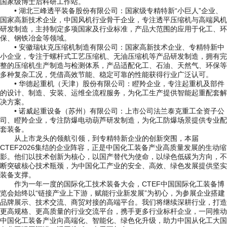
国家级博士后科研工作站。
• 湖北三峰透平装备股份有限公司：国家级专精特新“小巨人”企业、
国家高新技术企业，中国风机行业骨干企业，专注透平压缩机与高端风机
研发制造，主持制定多项国家及行业标准，产品大范围的应用于化工、环
保、钢铁冶金等领域。
• 安徽瑞钛克压缩机制造有限公司：国家高新技术企业、专精特新中
小企业，专注于螺杆式工艺压缩机、无油压缩机等产品研发制造，拥有完
整的压缩机生产制造与检测体系，产品适配化工、石油、天然气、环保等
多种复杂工况，凭借高效节能、稳定可靠的性能获得行业广泛认可。
• 华德起重机（天津）股份有限公司：瞪羚企业，专注起重机及部件
的设计、制造、安装、运维全流程服务，为化工生产提供智能起重配套解
决方案。
• 诺威起重设备（苏州）有限公司：上市公司法兰泰克重工全资子公
司、瞪羚企业，专注防爆电动葫芦研发制造，为化工防爆场景提供专业配
套装备。
从上市龙头的领航引领，到专精特新企业的创新突围，本届
CTEF2026集结的企业阵容，正是中国化工装备产业高质量发展的生动缩
影。他们以技术创新为核心，以国产替代为使命，以绿色低碳为方向，不
断突破核心技术瓶颈，为中国化工产业的安全、高效、绿色发展提供坚实
装备支撑。
作为一年一度的国际化工技术装备大会，CTEF中国国际化工装备博
览会始终以“链接产业上下游，赋能行业新发展”为初心，为参展企业搭建
品牌展示、技术交流、商贸对接的高端平台。我们将继续深耕行业，打造
更高规格、更高质量的行业交流平台，携手更多行业标杆企业，一同推动
中国化工装备产业向高端化、智能化、绿色化升级，助力中国从化工大国