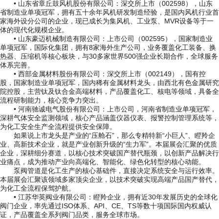
• 山东省章丘鼓风机股份有限公司：深交所上市（002598），山东
省制造业单项冠军，拥有五十余年风机研发制造经验，是国内风机行业首
家海外设分公司的企业，现已成长为集风机、工业泵、MVR设备等于一
体的现代化规模企业。
• 山东豪迈机械制造有限公司：上市公司（002595），国家制造业
单项冠军，国际化集团，拥有8家海外生产公司，业务覆盖化工装备、换
热器、压缩机等核心板块，与30多家世界500强企业长期合作，全球服务
体系完善。
• 西部金属材料股份有限公司：深交所上市（002149），国有控
股，国家制造业单项冠军，国内稀有金属材料龙头，由西北有色金属研究
院控股，主营钛及钛合金高端材料，产品覆盖化工、核电等领域，具备全
流程研制能力，核心竞争力突出。
• 河南驰诚电气股份有限公司：上市公司，河南省制造业单项冠军，
深耕气体安全监测领域，核心产品涵盖仪器仪表、报警控制管理系统等，
为化工安全生产全流程提供安全保障。
如果说上市龙头是产业的“压舱石”，那么专精特新“小巨人”、瞪羚企
业、高新技术企业，就是产业创新升级的“生力军”。本届展会汇聚的优质
企业，深耕细分赛道，以核心技术突破国产替代瓶颈，以创新产品解决行
业痛点，成为推动产业向高端化、智能化、绿色化转型的核心动能。
泵阀管道是化工生产的核心基础件，直接决定系统安全与运行效率。
本届展会汇聚该领域多家顶尖企业，以技术突破实现高端产品国产替代，
为化工全流程保驾护航。
• 江苏华英阀业有限公司：瞪羚企业，拥有近30年发展历史的全球化
阀门企业，率先通过ISO体系、API、CE、TS等数十项国际国内权威认
证，产品覆盖全系列阀门品类，服务全球市场。