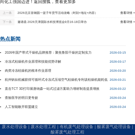
向化工强国迈进！返回搜狐，查看更加多
上一条
2026北京首钢园一篮子年货节活动攻略（时刻+地址+内容）
查看详情 +
下一条
邀请函 2026天津国际水科技博览会9月16-18日举办
查看详情 +
热点新闻
• 2026年国产带式干燥机品牌推荐：聚焦鲁阳干燥的定制实力
2026-03-15
• 冷冻式枯燥机作业原理和技能优势详解
2026-03-17
• 肉类冷冻枯燥机的根本作业原理
2026-03-20
• 杭州钒钛机械获得可循环式冷冻式压缩空气枯燥机专利该枯燥机能耗低
2026-03-21
• 直击TCT 3D打印展唐纳森一站式过滤方案助力增材制造提质增效
2026-03-22
• 查验医学的明日更夸姣
2026-03-24
• 人工智能敞开联盟建立
2026-03-24
废水处理设备 | 废水处理工程 | 有机废气处理设备 | 酸雾废气处理设备 |
酸雾废气处理工程