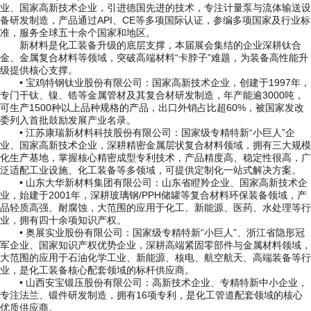
业、国家高新技术企业，引进德国先进的技术，专注计量泵与流体输送设
备研发制造，产品通过API、CE等多项国际认证，参编多项国家及行业标
准，服务全球五十余个国家和地区。
新材料是化工装备升级的底层支撑，本届展会集结的企业深耕钛合
金、金属复合材料等领域，突破高端材料“卡脖子”难题，为装备高性能升
级提供核心支撑。
• 宝鸡特钢钛业股份有限公司：国家高新技术企业，创建于1997年，
专门干钛、镍、锆等金属管材及其复合材研发制造，年产能逾3000吨，
可生产1500种以上品种规格的产品，出口外销占比超60%，被国家发改
委列入首批鼓励发展产业名录。
• 江苏康瑞新材料科技股份有限公司：国家级专精特新“小巨人”企
业、国家高新技术企业，深耕精密金属层状复合材料领域，拥有三大规模
化生产基地，掌握核心精密成型专利技术，产品精度高、稳定性很高，广
泛适配工业设施、化工装备等多领域，可提供定制化一站式解决方案。
• 山东大华新材料集团有限公司：山东省瞪羚企业、国家高新技术企
业，始建于2001年，深耕玻璃钢/PPH储罐等复合材料环保装备领域，产
品轻质高强、耐腐蚀，大范围的应用于化工、新能源、医药、水处理等行
业，拥有四十余项知识产权。
• 奥展实业股份有限公司：国家级专精特新“小巨人”、浙江省隐形冠
军企业、国家知识产权优势企业，深耕高端紧固零部件与金属材料领域，
大范围的应用于石油化学工业、新能源、核电、航空航天、高端装备等行
业，是化工装备核心配套领域的标杆供应商。
• 山西安宝锻压股份有限公司：高新技术企业、专精特新中小企业，
专注法兰、锻件研发制造，拥有16项专利，是化工管道配套领域的核心
优质供应商。