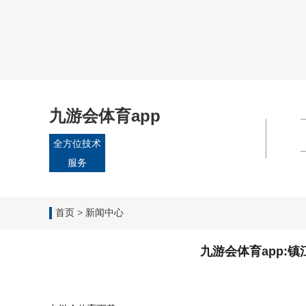
九游会体育app
全方位技术
服务
首页
>
新闻中心
九游会体育app