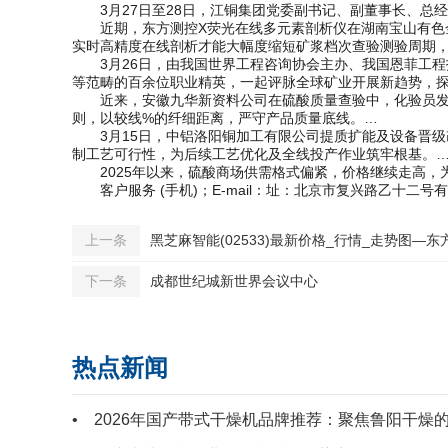
3月27日至28日，江铜集团党委副书记、副董事长、总经
近期，东方测控X荧光在线多元素剖析仪在湖南宝山有色金
实时高精度在线剖析才能大幅度缩短矿浆档次查验测验周期
3月26日，由我国世界工程咨询协会主办、我国恩菲工程
等范畴的百余位职业精英，一起评脉全球矿业开展新趋势，
近来，安徽九华新资料公司在硫酸质量查验中，化验员发现浓
则，以较线%的纤细距离，严守产品质量底线。…
3月15日，中铝洛阳铜加工有限公司提质扩能及设备晋级改
制工艺可行性，为后续工艺优化及全线投产作业筑牢根基。
2025年以来，硫酸商场供需格式偏紧，价格继续走高，
客户服务 (手机)；E-mail：址：北京市复兴路乙十二号有
上一条
黑芝麻智能(02533)最新价格_行情_走势图—东
下一条
成都世纪城新世界会议中心
热点新闻
• 2026年国产带式干燥机品牌推荐：聚焦鲁阳干燥