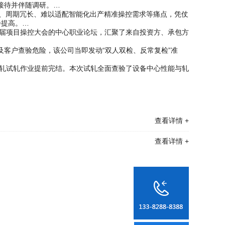
接待并伴随调研。…
、周期冗长、难以适配智能化出产精准操控需求等痛点，凭仗
步提高。…
届项目操控大会的中心职业论坛，汇聚了来自投资方、承包方
客户查验危险，该公司当即发动“双人双检、反常复检”准
冷轧试轧作业提前完结。本次试轧全面查验了设备中心性能与轧
查看详情 +
查看详情 +