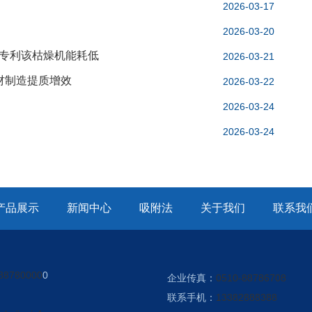
2026-03-17
2026-03-20
机专利该枯燥机能耗低
2026-03-21
增材制造提质增效
2026-03-22
2026-03-24
2026-03-24
产品展示
新闻中心
吸附法
关于我们
联系我
88780000
0
企业传真：
0510-88786708
联系手机：
13382888388