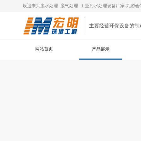
欢迎来到废水处理_废气处理_工业污水处理设备厂家-
九游会体
主要经营环保设备的制
网站首页
产品展示